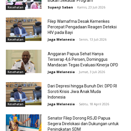
Bukan Sekadar Program
Supanji Saban
-
Kamis, 23 Juli 2026
Kesehatan
Filep Wamafma Desak Kemenkes
Percepat Pengadaan Reagen Deteksi
HIV pada Bayi
Jaga Melanesia
-
Senin, 13 Juli 2026
Kesehatan
Anggaran Papua Sehat Hanya
Terserap 4,6 Persen, Dominggus
Mandacan Tegas Evaluasi Kinerja OPD
Jaga Melanesia
-
Jumat, 3 Juli 2026
Kesehatan
Dari Depresi hingga Bunuh Diri: DPD RI
Soroti Krisis Jiwa Anak Muda
Indonesia
Jaga Melanesia
-
Sabtu, 18 April 2026
Kesehatan
Senator Filep Dorong RSJD Papua
Segera Direlokasi dan Dukungan untuk
Peningkatan SDM