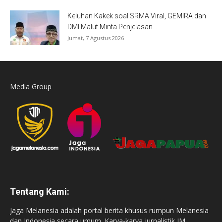
Keluhan Kakek soal SRMA Viral, GEMIRA dan
DMI Malut Minta Penjelasan...
Jumat, 7 Agustus 2026
Media Group
Tentang Kami:
Jaga Melanesia adalah portal berita khusus rumpun Melanesia
dan Indonesia secara umum. Karya-karya jurnalistik JM