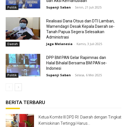
dan Aksi Kemanusiaan
Supanji Saban
-
Senin, 21 Juli 2025
Politik
Realisasi Dana Otsus dan DTI Lamban,
Wamendagri Desak Kepala Daerah se-
Tanah Papua Segera Selesaikan
Administrasi
Jaga Melanesia
-
Kamis, 3 Juli 2025
Daerah
DPP BM PAN Gelar Rapimnas dan
Halal Bihalal Bersama BM PAN se-
Indonesi
Supanji Saban
-
Selasa, 6 Mei 2025
Politik
BERITA TERBARU
Ketua Komite III DPD RI: Daerah dengan Tingkat
Kemiskinan Tertinggi Harus...