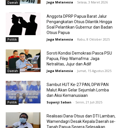
Jaga Melanesia
-
Selasa, 3 Maret 2026
Daerah
Anggota DPRP Papua Barat Jalur
Pengangkatan Otsus Dilantik Hingga
Soal Pelantikan Gubernur dan Badan
Otsus Papua
Jaga Melanesia
-
Rabu, 8 Oktober 2025
Politik
Soroti Kondisi Demokrasi Pasca PSU
Papua, Filep Wamafma: Jaga
Netralitas, Jujur dan Adil!
Jaga Melanesia
-
Jumat, 15 Agustus 2025
Daerah
Sambut HUT Ke-27 PAN, DPW PAN
Malut Akan Gelar Sejumlah Lomba
dan Aksi Kemanusiaan
Supanji Saban
-
Senin, 21 Juli 2025
Politik
Realisasi Dana Otsus dan DTI Lamban,
Wamendagri Desak Kepala Daerah se-
Tanah Papua Segera Selesaikan