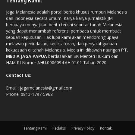
Tentang Kami:
Jaga Melanesia adalah portal berita khusus rumpun Melanesia
dan Indonesia secara umum. Karya-karya jurnalistik JM
berupaya menyajikan berita terkini seputar tanah Melanesia
yang dapat menambah referensi pembaca untuk membuat
sebuah keputusan. Tak lupa kami akan mendorong upaya
melawan penindasan, kediktatoran, dan penyalahgunaan
kekuasaan di tanah Melanesia. Media ini dibawah naungan
PT.
MEDIA JAGA PAPUA
berdasarkan SK Menteri Hukum dan
HAM RI Nomor AHU.0006094.AH.01.01 Tahun 2020.
Contact Us:
Email :
jagamelanesia@gmail.com
Phone: 0813-1797-5968
Tentang Kami
Redaksi
Privacy Policy
Kontak