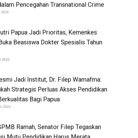
dalam Pencegahan Transnational Crime
i 2026
utri Papua Jadi Prioritas, Kemenkes
uka Beasiswa Dokter Spesialis Tahun
i 2026
smi Jadi Institut, Dr. Filep Wamafma:
gkah Strategis Perluas Akses Pendidikan
Berkualitas Bagi Papua
ni 2026
SPMB Ramah, Senator Filep Tegaskan
usi Mutu Pendidikan Harus Merata