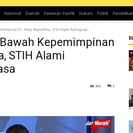
Nasional
Daerah
Kawasan Pasifik
Hukum
Politik
Pendidika
pemimpinan Dr. Filep Wamafma, STIH Alami Kemajuan...
B
 di Bawah Kepemimpinan
a, STIH Alami
asa
886
0