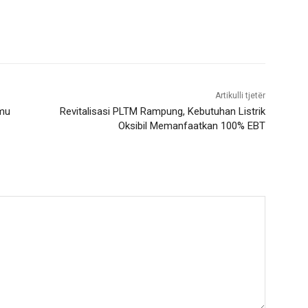
Artikulli tjetër
lmu
Revitalisasi PLTM Rampung, Kebutuhan Listrik
Oksibil Memanfaatkan 100% EBT