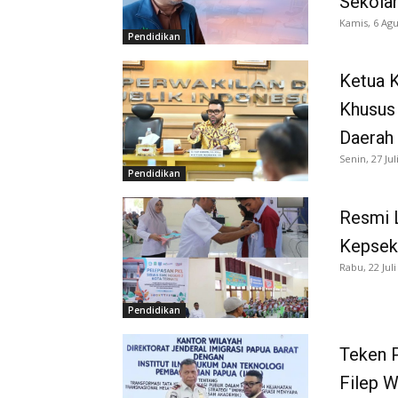
Sekola
Kamis, 6 Agu
Pendidikan
Ketua K
Khusus
Daerah
Senin, 27 Jul
Pendidikan
Resmi 
Kepsek
Rabu, 22 Juli
Pendidikan
Teken P
Filep 