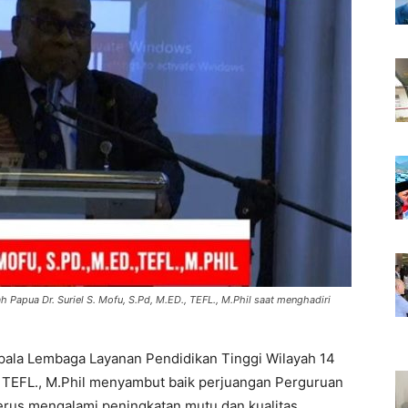
Papua Dr. Suriel S. Mofu, S.Pd, M.ED., TEFL., M.Phil saat menghadiri
pala Lembaga Layanan Pendidikan Tinggi Wilayah 14
., TEFL., M.Phil menyambut baik perjuangan Perguruan
terus mengalami peningkatan mutu dan kualitas