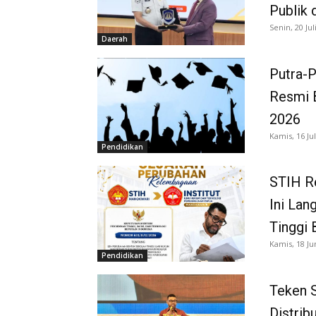
Publik 
Senin, 20 Jul
Daerah
Putra-P
Resmi B
2026
Kamis, 16 Jul
Pendidikan
STIH Re
Ini Lan
Tinggi 
Kamis, 18 Ju
Pendidikan
Teken 
Distrib