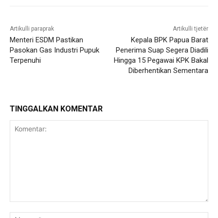
Artikulli paraprak
Artikulli tjetër
Menteri ESDM Pastikan
Kepala BPK Papua Barat
Pasokan Gas Industri Pupuk
Penerima Suap Segera Diadili
Terpenuhi
Hingga 15 Pegawai KPK Bakal
Diberhentikan Sementara
TINGGALKAN KOMENTAR
Komentar:
Na