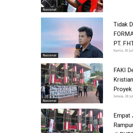
Nasional
Tidak D
FORMAP
PT. FH
Kamis, 30 Jul
Nasional
FAKI De
Kristia
Proyek
Selasa, 28 Ju
Nasional
Empat 
Rampun