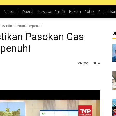
Nasional
Daerah
Kawasan Pasifik
Hukum
Politik
Pendidika
Gas Industri Pupuk Terpenuhi
B
tikan Pasokan Gas
rpenuhi
620
0