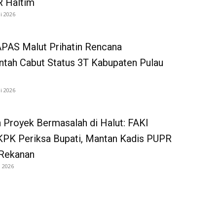
R Haltim
li 2026
AS Malut Prihatin Rencana
tah Cabut Status 3T Kabupaten Pulau
li 2026
 Proyek Bermasalah di Halut: FAKI
KPK Periksa Bupati, Mantan Kadis PUPR
 Rekanan
i 2026