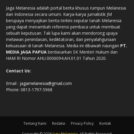
Jaga Melanesia adalah portal berita khusus rumpun Melanesia
dan Indonesia secara umum. Karya-karya jurnalistik JM
berupaya menyajikan berita terkini seputar tanah Melanesia
yang dapat menambah referensi pembaca untuk membuat
sebuah keputusan. Tak lupa kami akan mendorong upaya
melawan penindasan, kediktatoran, dan penyalahgunaan
kekuasaan di tanah Melanesia. Media ini dibawah naungan
PT.
MEDIA JAGA PAPUA
berdasarkan SK Menteri Hukum dan
HAM RI Nomor AHU.0006094.AH.01.01 Tahun 2020.
Contact Us:
Email :
jagamelanesia@gmail.com
Phone: 0813-1797-5968
Tentang Kami
Redaksi
Privacy Policy
Kontak
Copyright © 2026
Jaga Melanesia
. All Rights Reserved.