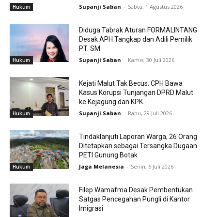
Supanji Saban
-
Sabtu, 1 Agustus 2026
Hukum
Diduga Tabrak Aturan FORMALINTANG
Desak APH Tangkap dan Adili Pemilik
PT. SM
Supanji Saban
-
Kamis, 30 Juli 2026
Hukum
Kejati Malut Tak Becus: CPH Bawa
Kasus Korupsi Tunjangan DPRD Malut
ke Kejagung dan KPK
Supanji Saban
-
Rabu, 29 Juli 2026
Hukum
Tindaklanjuti Laporan Warga, 26 Orang
Ditetapkan sebagai Tersangka Dugaan
PETI Gunung Botak
Jaga Melanesia
-
Senin, 6 Juli 2026
Hukum
Filep Wamafma Desak Pembentukan
Satgas Pencegahan Pungli di Kantor
Imigrasi