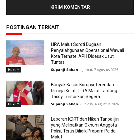
POSTINGAN TERKAIT
LIRA Malut Soroti Dugaan
Penyalahgunaan Operasional Wawali
Kota Ternate, APH Didesak Usut
Tuntas
Supanji Saban
-
Jumat, 7 Agustus 2026
Hukum
Banyak Kasus Korupsi Terendap
Dimeja Kejati, LIRA Malut Tantang
Tacoy Tuntaskan Segera
Supanji Saban
-
Selasa, 4 Agustus 2026
Hukum
Laporan KDRT dan Nikah Tanpa Ijin
yang Melibatkan Oknum Anggota
Polisi, Terus Dilidik Propam Polda
Malut