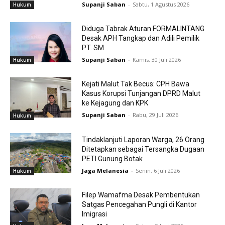
Supanji Saban
-
Sabtu, 1 Agustus 2026
Hukum
Diduga Tabrak Aturan FORMALINTANG
Desak APH Tangkap dan Adili Pemilik
PT. SM
Supanji Saban
-
Kamis, 30 Juli 2026
Hukum
Kejati Malut Tak Becus: CPH Bawa
Kasus Korupsi Tunjangan DPRD Malut
ke Kejagung dan KPK
Supanji Saban
-
Rabu, 29 Juli 2026
Hukum
Tindaklanjuti Laporan Warga, 26 Orang
Ditetapkan sebagai Tersangka Dugaan
PETI Gunung Botak
Jaga Melanesia
-
Senin, 6 Juli 2026
Hukum
Filep Wamafma Desak Pembentukan
Satgas Pencegahan Pungli di Kantor
Imigrasi