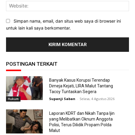
Web
Simpan nama, email, dan situs web saya di browser ini
untuk lain kali saya berkomentar.
POSTINGAN TERKAIT
Banyak Kasus Korupsi Terendap
Dimeja Kejati, LIRA Malut Tantang
Tacoy Tuntaskan Segera
Supanji Saban
-
Selasa, 4 Agustus 2026
Hukum
Laporan KDRT dan Nikah Tanpa Ijin
yang Melibatkan Oknum Anggota
Polisi, Terus Dilidik Propam Polda
Malut