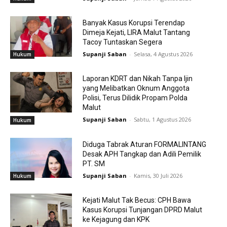
Banyak Kasus Korupsi Terendap
Dimeja Kejati, LIRA Malut Tantang
Tacoy Tuntaskan Segera
Supanji Saban
-
Selasa, 4 Agustus 2026
Hukum
Laporan KDRT dan Nikah Tanpa Ijin
yang Melibatkan Oknum Anggota
Polisi, Terus Dilidik Propam Polda
Malut
Supanji Saban
-
Sabtu, 1 Agustus 2026
Hukum
Diduga Tabrak Aturan FORMALINTANG
Desak APH Tangkap dan Adili Pemilik
PT. SM
Supanji Saban
-
Kamis, 30 Juli 2026
Hukum
Kejati Malut Tak Becus: CPH Bawa
Kasus Korupsi Tunjangan DPRD Malut
ke Kejagung dan KPK