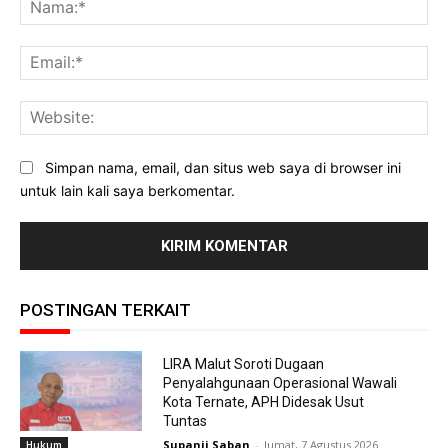
Na
Ema
Web
Simpan nama, email, dan situs web saya di browser ini
untuk lain kali saya berkomentar.
POSTINGAN TERKAIT
LIRA Malut Soroti Dugaan
Penyalahgunaan Operasional Wawali
Kota Ternate, APH Didesak Usut
Tuntas
Supanji Saban
-
Jumat, 7 Agustus 2026
Hukum