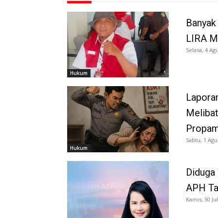
Banyak 
LIRA M
Selasa, 4 Ag
Hukum
Laporan
Melibat
Propam
Sabtu, 1 Agu
Hukum
Diduga
APH Tan
Kamis, 30 Jul