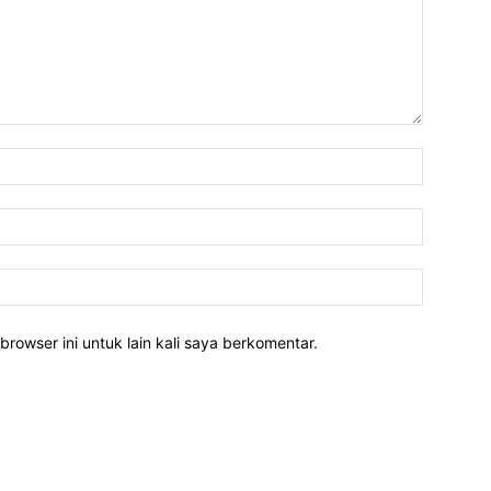
Nama:*
Email:*
Website:
rowser ini untuk lain kali saya berkomentar.