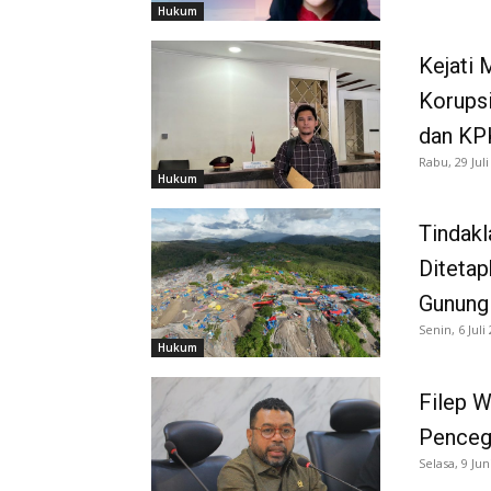
Hukum
Kejati
Korups
dan KP
Rabu, 29 Juli
Hukum
Tindakl
Ditetap
Gunung
Senin, 6 Juli
Hukum
Filep 
Pencega
Selasa, 9 Jun