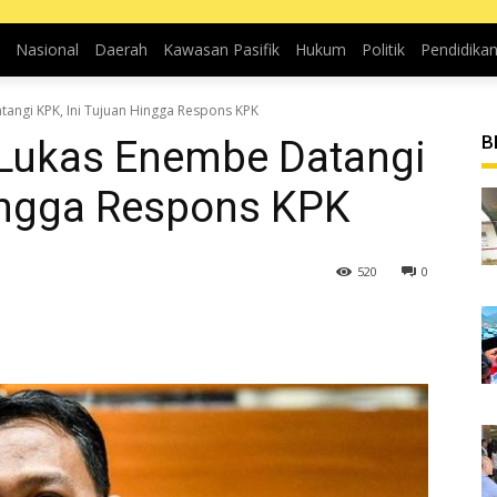
Nasional
Daerah
Kawasan Pasifik
Hukum
Politik
Pendidika
angi KPK, Ini Tujuan Hingga Respons KPK
B
Lukas Enembe Datangi
Hingga Respons KPK
520
0