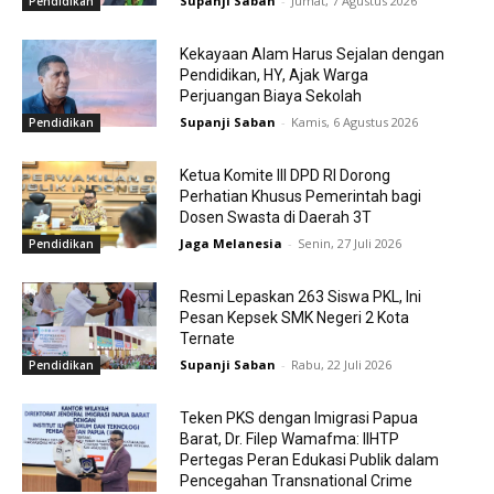
Supanji Saban
-
Jumat, 7 Agustus 2026
Pendidikan
Kekayaan Alam Harus Sejalan dengan
Pendidikan, HY, Ajak Warga
Perjuangan Biaya Sekolah
Supanji Saban
-
Kamis, 6 Agustus 2026
Pendidikan
Ketua Komite III DPD RI Dorong
Perhatian Khusus Pemerintah bagi
Dosen Swasta di Daerah 3T
Jaga Melanesia
-
Senin, 27 Juli 2026
Pendidikan
Resmi Lepaskan 263 Siswa PKL, Ini
Pesan Kepsek SMK Negeri 2 Kota
Ternate
Supanji Saban
-
Rabu, 22 Juli 2026
Pendidikan
Teken PKS dengan Imigrasi Papua
Barat, Dr. Filep Wamafma: IIHTP
Pertegas Peran Edukasi Publik dalam
Pencegahan Transnational Crime