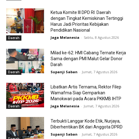
Ketua Komite III DPD RI: Daerah
dengan Tingkat Kemiskinan Tertinggi
Harus Jadi Prioritas Kebijakan
Pendidikan Nasional
Jaga Melanesia
-
Sabtu, 8 Agustus 2026
Daerah
Milad ke-62: HMI Cabang Ternate Kerja
Sama dengan PMI Malut Gelar Donor
Darah
Supanji Saban
-
Jumat, 7 Agustus 2026
Daerah
Libatkan Artis Ternama, Rektor Filep
Wamafma Siap Gemparkan
Manokwari pada Acara PKKMB IHTP
Jaga Melanesia
-
Jumat, 7 Agustus 2026
Daerah
Terbukti Langgar Kode Etik, Nurjaya,
Diberhentikan BK dari Anggota DPRD
Supanji Saban
-
Jumat, 7 Agustus 2026
Daerah