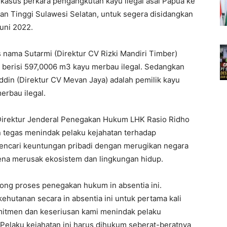
kasus perkara pengangkutan kayu ilegal asal Papua ke
an Tinggi Sulawesi Selatan, untuk segera disidangkan
Juni 2022.
 nama Sutarmi (Direktur CV Rizki Mandiri Timber)
 berisi 597,0006 m3 kayu merbau ilegal. Sedangkan
din (Direktur CV Mevan Jaya) adalah pemilik kayu
erbau ilegal.
 Direktur Jenderal Penegakan Hukum LHK Rasio Ridho
tegas menindak pelaku kejahatan terhadap
encari keuntungan pribadi dengan merugikan negara
na merusak ekosistem dan lingkungan hidup.
ong proses penegakan hukum in absentia ini.
hutanan secara in absentia ini untuk pertama kali
omitmen dan keseriusan kami menindak pelaku
 Pelaku kejahatan ini harus dihukum seberat-beratnya