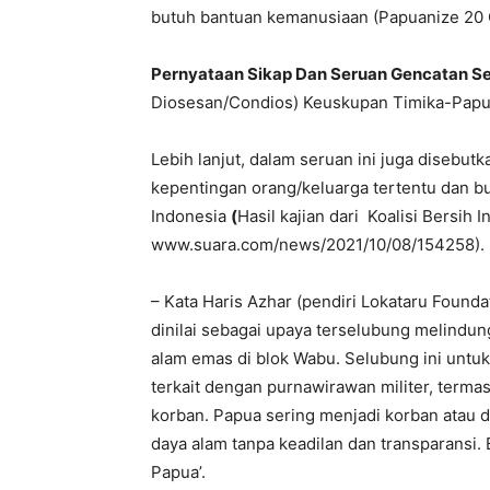
butuh bantuan kemanusiaan (Papuanize 20 
Pernyataan Sikap Dan Seruan Gencatan Se
Diosesan/Condios) Keuskupan Timika-Papua 
Lebih lanjut, dalam seruan ini juga disebutk
kepentingan orang/keluarga tertentu dan b
Indonesia
(
Hasil kajian dari Koalisi Bersih
www.suara.com/news/2021/10/08/154258).
– Kata Haris Azhar (pendiri Lokataru Foundati
dinilai sebagai upaya terselubung melindun
alam emas di blok Wabu. Selubung ini unt
terkait dengan purnawirawan militer, term
korban. Papua sering menjadi korban atau d
daya alam tanpa keadilan dan transparansi. 
Papua’.