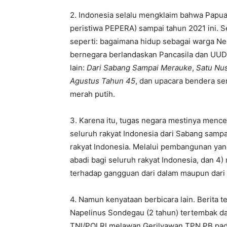
2. Indonesia selalu mengklaim bahwa Papua 
peristiwa PEPERA) sampai tahun 2021 ini. S
seperti: bagaimana hidup sebagai warga Nega
bernegara berlandaskan Pancasila dan UUD 
lain:
Dari Sabang Sampai Merauke
,
Satu Nu
Agustus Tahun 45
, dan upacara bendera s
merah putih.
3. Karena itu, tugas negara mestinya mence
seluruh rakyat Indonesia dari Sabang samp
rakyat Indonesia. Melalui pembangunan yan
abadi bagi seluruh rakyat Indonesia, dan 4
terhadap gangguan dari dalam maupun dari 
4. Namun kenyataan berbicara lain. Berita te
Napelinus Sondegau (2 tahun) tertembak d
TNI/POLRI melawan Gerilyawan TPN PB pada 