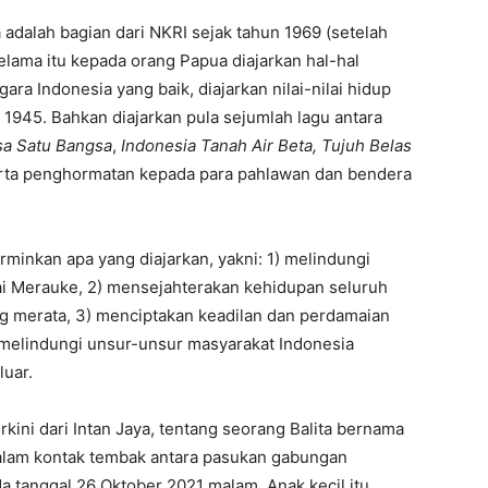
adalah bagian dari NKRI sejak tahun 1969 (setelah
elama itu kepada orang Papua diajarkan hal-hal
ra Indonesia yang baik, diajarkan nilai-nilai hidup
1945. Bahkan diajarkan pula sejumlah lagu antara
sa Satu Bangsa
,
Indonesia Tanah Air Beta, Tujuh Belas
erta penghormatan kepada para pahlawan dan bendera
rminkan apa yang diajarkan, yakni: 1) melindungi
ai Merauke, 2) mensejahterakan kehidupan seluruh
g merata, 3) menciptakan keadilan dan perdamaian
) melindungi unsur-unsur masyarakat Indonesia
luar.
rkini dari Intan Jaya, tentang seorang Balita bernama
alam kontak tembak antara pasukan gabungan
tanggal 26 Oktober 2021 malam. Anak kecil itu