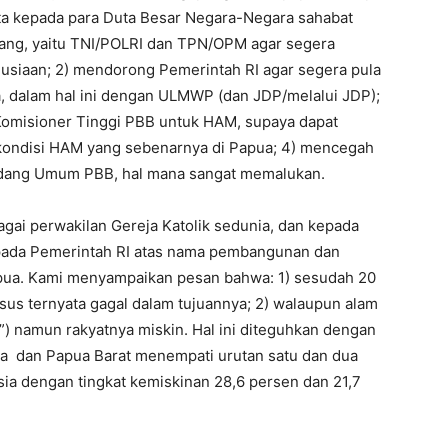
nta kepada para Duta Besar Negara-Negara sahabat
ang, yaitu TNI/POLRI dan TPN/OPM agar segera
usiaan; 2) mendorong Pemerintah RI agar segera pula
 dalam hal ini dengan ULMWP (dan JDP/melalui JDP);
omisioner Tinggi PBB untuk HAM, supaya dapat
kondisi HAM yang sebenarnya di Papua; 4) mencegah
idang Umum PBB, hal mana sangat memalukan.
agai perwakilan Gereja Katolik sedunia, dan kepada
ada Pemerintah RI atas nama pembangunan dan
apua. Kami menyampaikan pesan bahwa: 1) sesudah 20
sus ternyata gagal dalam tujuannya; 2) walaupun alam
i”) namun rakyatnya miskin. Hal ini diteguhkan dengan
ua dan Papua Barat menempati urutan satu dan dua
esia dengan tingkat kemiskinan 28,6 persen dan 21,7