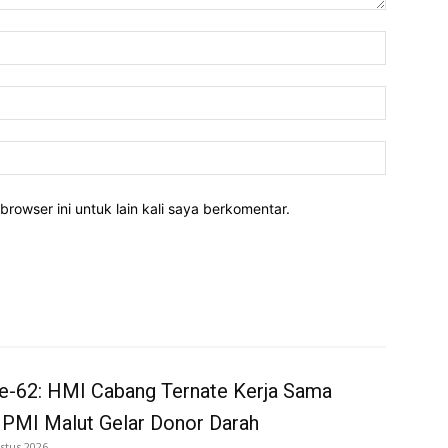
Nama:*
Email:*
Website:
rowser ini untuk lain kali saya berkomentar.
e-62: HMI Cabang Ternate Kerja Sama
 PMI Malut Gelar Donor Darah
stus 2026