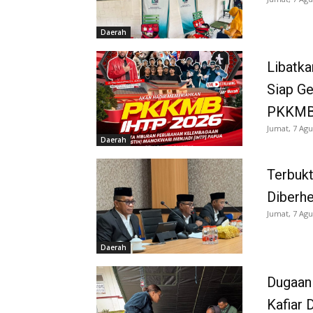
Daerah
Libatka
Siap G
PKKMB
Jumat, 7 Agu
Daerah
Terbukt
Diberh
Jumat, 7 Agu
Daerah
Dugaan
Kafiar 