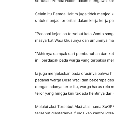
seriusan Pemda Haltim dalam mengawal ka
Selain itu Pemda Haltim juga tidak menjadi
untuk menjadi prioritas dalam kerja kerja p
“Padahal kejadian tersebut kata Wanto sang
masyarkat Waci khusunya dan umumnya masy
“Akhirnya dampak dari pembunuhan dan keti
ini, berdapak pada warga yang terpaksa men
Ia juga menjelaskan pada orasinya bahwa hing
padahal warga Desa Waci dan beberapa desa 
dengan adanya teror itu, warga harus rela 
teror yang hingga kini tak ada hentinya dari
Melalui aksi Tersebut Aksi atas nama SeOP
tersebut diantaranya, fungsikan kantor Pol