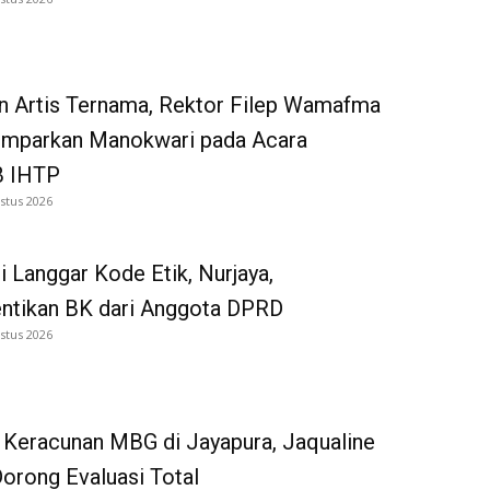
n Artis Ternama, Rektor Filep Wamafma
emparkan Manokwari pada Acara
 IHTP
stus 2026
i Langgar Kode Etik, Nurjaya,
entikan BK dari Anggota DPRD
stus 2026
 Keracunan MBG di Jayapura, Jaqualine
Dorong Evaluasi Total