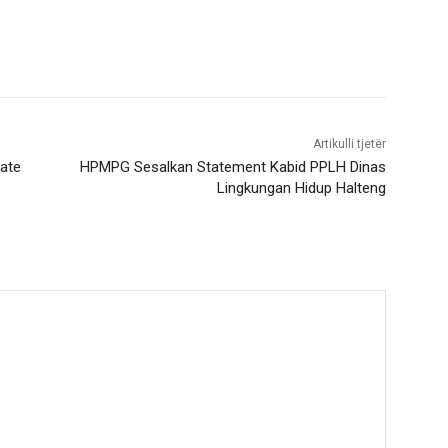
Artikulli tjetër
nate
HPMPG Sesalkan Statement Kabid PPLH Dinas
Lingkungan Hidup Halteng