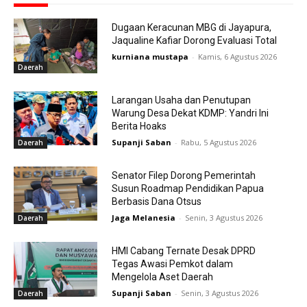
Dugaan Keracunan MBG di Jayapura,
Jaqualine Kafiar Dorong Evaluasi Total
kurniana mustapa
-
Kamis, 6 Agustus 2026
Daerah
Larangan Usaha dan Penutupan
Warung Desa Dekat KDMP: Yandri Ini
Berita Hoaks
Supanji Saban
-
Rabu, 5 Agustus 2026
Daerah
Senator Filep Dorong Pemerintah
Susun Roadmap Pendidikan Papua
Berbasis Dana Otsus
Jaga Melanesia
-
Senin, 3 Agustus 2026
Daerah
HMI Cabang Ternate Desak DPRD
Tegas Awasi Pemkot dalam
Mengelola Aset Daerah
Supanji Saban
-
Senin, 3 Agustus 2026
Daerah