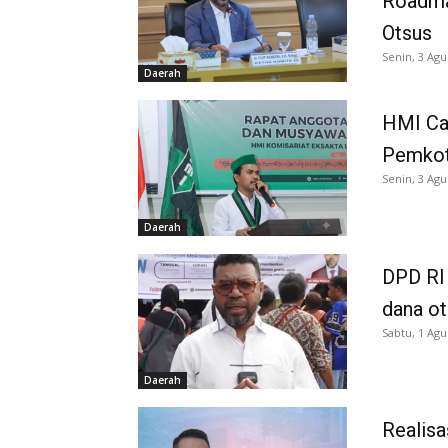
Roadma
Otsus
Senin, 3 Agu
Daerah
HMI Ca
Pemkot
Senin, 3 Agu
Daerah
DPD RI 
dana o
Sabtu, 1 Agu
Daerah
Realisa