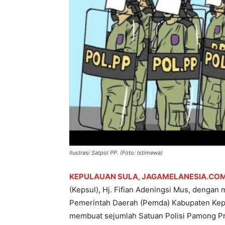
Ilustrasi Satpol PP. (Foto: Istimewa)
KEPULAUAN SULA, JAGAMELANESIA.CO
(Kepsul), Hj. Fifian Adeningsi Mus, dengan
Pemerintah Daerah (Pemda) Kabupaten Kepul
membuat sejumlah Satuan Polisi Pamong Praj