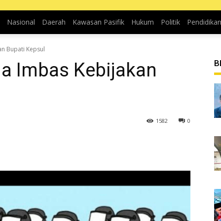
Nasional
Daerah
Kawasan Pasifik
Hukum
Politik
Pendidika
an Bupati Kepsul
B
na Imbas Kebijakan
1582
0