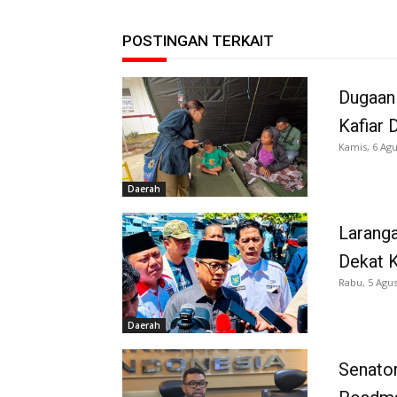
POSTINGAN TERKAIT
Dugaan
Kafiar 
Kamis, 6 Agu
Daerah
Larang
Dekat K
Rabu, 5 Agus
Daerah
Senator