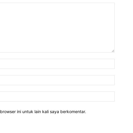
Nama:*
Email:*
Website:
rowser ini untuk lain kali saya berkomentar.