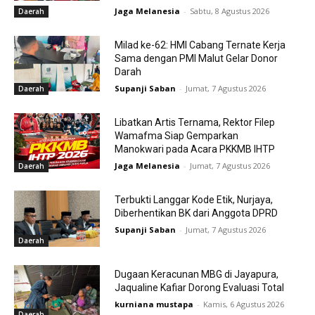
Jaga Melanesia
-
Sabtu, 8 Agustus 2026
Daerah
Milad ke-62: HMI Cabang Ternate Kerja
Sama dengan PMI Malut Gelar Donor
Darah
Supanji Saban
-
Jumat, 7 Agustus 2026
Daerah
Libatkan Artis Ternama, Rektor Filep
Wamafma Siap Gemparkan
Manokwari pada Acara PKKMB IHTP
Jaga Melanesia
-
Jumat, 7 Agustus 2026
Daerah
Terbukti Langgar Kode Etik, Nurjaya,
Diberhentikan BK dari Anggota DPRD
Supanji Saban
-
Jumat, 7 Agustus 2026
Daerah
Dugaan Keracunan MBG di Jayapura,
Jaqualine Kafiar Dorong Evaluasi Total
kurniana mustapa
-
Kamis, 6 Agustus 2026
Daerah