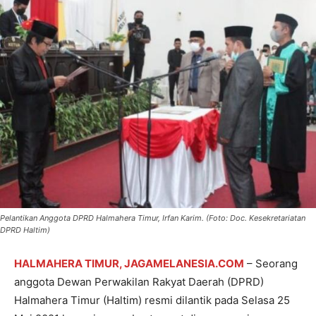
Pelantikan Anggota DPRD Halmahera Timur, Irfan Karim. (Foto: Doc. Kesekretariatan
DPRD Haltim)
HALMAHERA TIMUR, JAGAMELANESIA.COM
– Seorang
anggota Dewan Perwakilan Rakyat Daerah (DPRD)
Halmahera Timur (Haltim) resmi dilantik pada Selasa 25