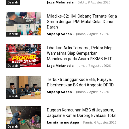
Jaga Melanesia
-
Sabtu, 8 Agustus 2026
Daerah
Milad ke-62: HMI Cabang Ternate Kerja
Sama dengan PMI Malut Gelar Donor
Darah
Supanji Saban
-
Jumat, 7 Agustus 2026
Daerah
Libatkan Artis Ternama, Rektor Filep
Wamafma Siap Gemparkan
Manokwari pada Acara PKKMB IHTP
Jaga Melanesia
-
Jumat, 7 Agustus 2026
Daerah
Terbukti Langgar Kode Etik, Nurjaya,
Diberhentikan BK dari Anggota DPRD
Supanji Saban
-
Jumat, 7 Agustus 2026
Daerah
Dugaan Keracunan MBG di Jayapura,
Jaqualine Kafiar Dorong Evaluasi Total
kurniana mustapa
-
Kamis, 6 Agustus 2026
Daerah