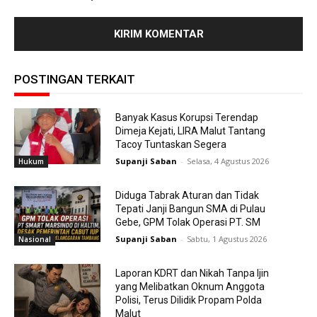
POSTINGAN TERKAIT
Banyak Kasus Korupsi Terendap
Dimeja Kejati, LIRA Malut Tantang
Tacoy Tuntaskan Segera
Supanji Saban
-
Selasa, 4 Agustus 2026
Hukum
Diduga Tabrak Aturan dan Tidak
Tepati Janji Bangun SMA di Pulau
Gebe, GPM Tolak Operasi PT. SM
Supanji Saban
-
Sabtu, 1 Agustus 2026
Nasional
Laporan KDRT dan Nikah Tanpa Ijin
yang Melibatkan Oknum Anggota
Polisi, Terus Dilidik Propam Polda
Malut