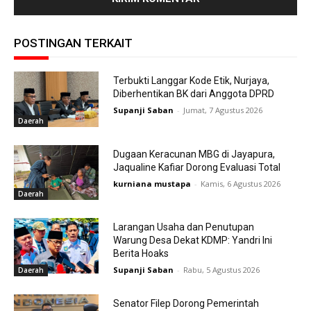
POSTINGAN TERKAIT
Terbukti Langgar Kode Etik, Nurjaya,
Diberhentikan BK dari Anggota DPRD
Supanji Saban
-
Jumat, 7 Agustus 2026
Daerah
Dugaan Keracunan MBG di Jayapura,
Jaqualine Kafiar Dorong Evaluasi Total
kurniana mustapa
-
Kamis, 6 Agustus 2026
Daerah
Larangan Usaha dan Penutupan
Warung Desa Dekat KDMP: Yandri Ini
Berita Hoaks
Supanji Saban
-
Rabu, 5 Agustus 2026
Daerah
Senator Filep Dorong Pemerintah