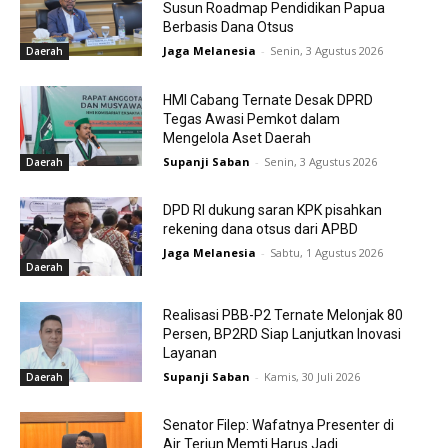
Susun Roadmap Pendidikan Papua
Berbasis Dana Otsus
Jaga Melanesia
-
Senin, 3 Agustus 2026
Daerah
HMI Cabang Ternate Desak DPRD
Tegas Awasi Pemkot dalam
Mengelola Aset Daerah
Supanji Saban
-
Senin, 3 Agustus 2026
Daerah
DPD RI dukung saran KPK pisahkan
rekening dana otsus dari APBD
Jaga Melanesia
-
Sabtu, 1 Agustus 2026
Daerah
Realisasi PBB-P2 Ternate Melonjak 80
Persen, BP2RD Siap Lanjutkan Inovasi
Layanan
Supanji Saban
-
Kamis, 30 Juli 2026
Daerah
Senator Filep: Wafatnya Presenter di
Air Terjun Memti Harus Jadi