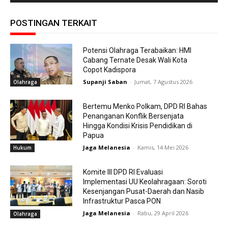
POSTINGAN TERKAIT
Potensi Olahraga Terabaikan: HMI
Cabang Ternate Desak Wali Kota
Copot Kadispora
Supanji Saban
-
Jumat, 7 Agustus 2026
Olahraga
Bertemu Menko Polkam, DPD RI Bahas
Penanganan Konflik Bersenjata
Hingga Kondisi Krisis Pendidikan di
Papua
Jaga Melanesia
-
Kamis, 14 Mei 2026
Hukum
Komite III DPD RI Evaluasi
Implementasi UU Keolahragaan: Soroti
Kesenjangan Pusat-Daerah dan Nasib
Infrastruktur Pasca PON
Jaga Melanesia
-
Rabu, 29 April 2026
Olahraga