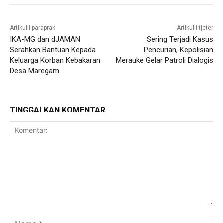
Artikulli paraprak
Artikulli tjetër
IKA-MG dan dJAMAN
Sering Terjadi Kasus
Serahkan Bantuan Kepada
Pencurian, Kepolisian
Keluarga Korban Kebakaran
Merauke Gelar Patroli Dialogis
Desa Maregam
TINGGALKAN KOMENTAR
Komentar:
Na