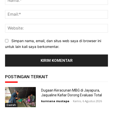
Ema
Web
Simpan nama, email, dan situs web saya di browser ini
untuk lain kali saya berkomentar.
POSTINGAN TERKAIT
Dugaan Keracunan MBG di Jayapura,
Jaqualine Kafiar Dorong Evaluasi Total
kurniana mustapa
-
Kamis, 6 Agustus 2026
Daerah