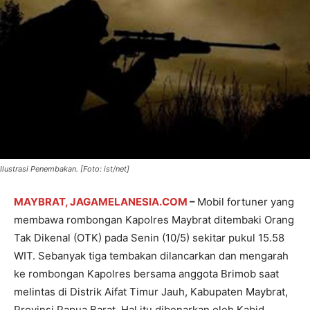
Ilustrasi Penembakan. [Foto: ist/net]
MAYBRAT, JAGAMELANESIA.COM
–
Mobil fortuner yang
membawa rombongan Kapolres Maybrat ditembaki Orang
Tak Dikenal (OTK) pada Senin (10/5) sekitar pukul 15.58
WIT. Sebanyak tiga tembakan dilancarkan dan mengarah
ke rombongan Kapolres bersama anggota Brimob saat
melintas di Distrik Aifat Timur Jauh, Kabupaten Maybrat,
Provinsi Papua Barat. Hal itu dibenarkan oleh Kabid