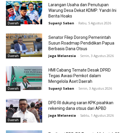
Larangan Usaha dan Penutupan
Warung Desa Dekat KDMP: Yandri Ini
Berita Hoaks
Supanji Saban
-
Rabu, 5 Agustus 2026
Daerah
Senator Filep Dorong Pemerintah
Susun Roadmap Pendidikan Papua
Berbasis Dana Otsus
Jaga Melanesia
-
Senin, 3 Agustus 2026
Daerah
HMI Cabang Ternate Desak DPRD
Tegas Awasi Pemkot dalam
Mengelola Aset Daerah
Supanji Saban
-
Senin, 3 Agustus 2026
Daerah
DPD RI dukung saran KPK pisahkan
rekening dana otsus dari APBD
Jaga Melanesia
-
Sabtu, 1 Agustus 2026
Daerah