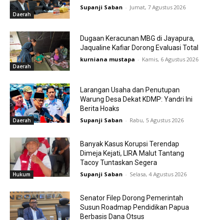
Supanji Saban
-
Jumat, 7 Agustus 2026
Daerah
Dugaan Keracunan MBG di Jayapura,
Jaqualine Kafiar Dorong Evaluasi Total
kurniana mustapa
-
Kamis, 6 Agustus 2026
Daerah
Larangan Usaha dan Penutupan
Warung Desa Dekat KDMP: Yandri Ini
Berita Hoaks
Supanji Saban
-
Rabu, 5 Agustus 2026
Daerah
Banyak Kasus Korupsi Terendap
Dimeja Kejati, LIRA Malut Tantang
Tacoy Tuntaskan Segera
Supanji Saban
-
Selasa, 4 Agustus 2026
Hukum
Senator Filep Dorong Pemerintah
Susun Roadmap Pendidikan Papua
Berbasis Dana Otsus