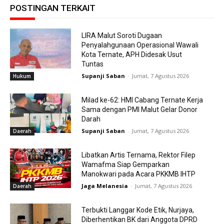
POSTINGAN TERKAIT
LIRA Malut Soroti Dugaan
Penyalahgunaan Operasional Wawali
Kota Ternate, APH Didesak Usut
Tuntas
Supanji Saban
-
Jumat, 7 Agustus 2026
Hukum
Milad ke-62: HMI Cabang Ternate Kerja
Sama dengan PMI Malut Gelar Donor
Darah
Supanji Saban
-
Jumat, 7 Agustus 2026
Daerah
Libatkan Artis Ternama, Rektor Filep
Wamafma Siap Gemparkan
Manokwari pada Acara PKKMB IHTP
Jaga Melanesia
-
Jumat, 7 Agustus 2026
Daerah
Terbukti Langgar Kode Etik, Nurjaya,
Diberhentikan BK dari Anggota DPRD