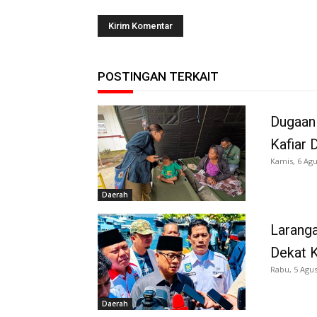
POSTINGAN TERKAIT
Dugaan
Kafiar 
Kamis, 6 Agu
Daerah
Larang
Dekat K
Rabu, 5 Agus
Daerah