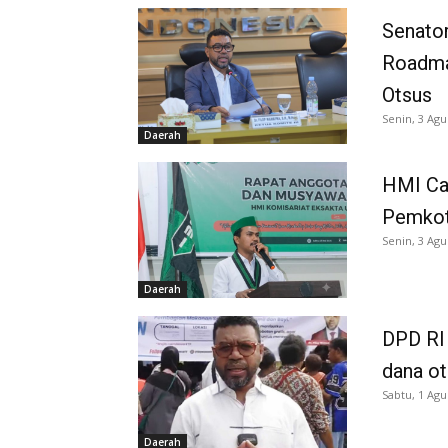
Senator
Roadma
Otsus
Senin, 3 Agu
Daerah
HMI Ca
Pemkot
Senin, 3 Agu
Daerah
DPD RI 
dana o
Sabtu, 1 Agu
Daerah