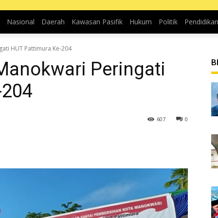
Nasional
Daerah
Kawasan Pasifik
Hukum
Politik
Pendidika
gati HUT Pattimura Ke-204
B
Manokwari Peringati
-204
607
0