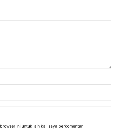
Nama:*
Email:*
Website:
rowser ini untuk lain kali saya berkomentar.