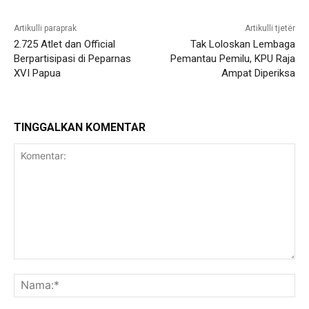
Artikulli paraprak
Artikulli tjetër
2.725 Atlet dan Official
Tak Loloskan Lembaga
Berpartisipasi di Peparnas
Pemantau Pemilu, KPU Raja
XVI Papua
Ampat Diperiksa
TINGGALKAN KOMENTAR
Komentar:
Na