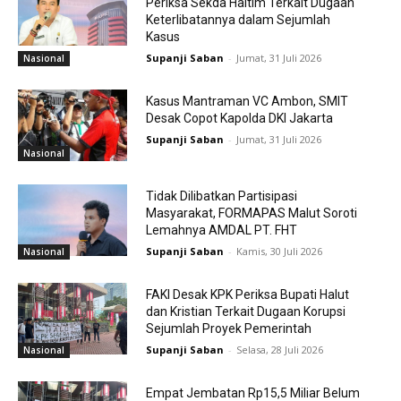
Periksa Sekda Haltim Terkait Dugaan
Keterlibatannya dalam Sejumlah
Kasus
Supanji Saban
-
Jumat, 31 Juli 2026
Nasional
Kasus Mantraman VC Ambon, SMIT
Desak Copot Kapolda DKI Jakarta
Supanji Saban
-
Jumat, 31 Juli 2026
Nasional
Tidak Dilibatkan Partisipasi
Masyarakat, FORMAPAS Malut Soroti
Lemahnya AMDAL PT. FHT
Supanji Saban
-
Kamis, 30 Juli 2026
Nasional
FAKI Desak KPK Periksa Bupati Halut
dan Kristian Terkait Dugaan Korupsi
Sejumlah Proyek Pemerintah
Supanji Saban
-
Selasa, 28 Juli 2026
Nasional
Empat Jembatan Rp15,5 Miliar Belum