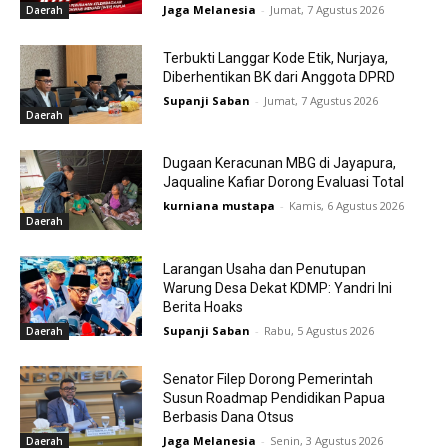
Jaga Melanesia
-
Jumat, 7 Agustus 2026
Daerah
Terbukti Langgar Kode Etik, Nurjaya,
Diberhentikan BK dari Anggota DPRD
Supanji Saban
-
Jumat, 7 Agustus 2026
Daerah
Dugaan Keracunan MBG di Jayapura,
Jaqualine Kafiar Dorong Evaluasi Total
kurniana mustapa
-
Kamis, 6 Agustus 2026
Daerah
Larangan Usaha dan Penutupan
Warung Desa Dekat KDMP: Yandri Ini
Berita Hoaks
Supanji Saban
-
Rabu, 5 Agustus 2026
Daerah
Senator Filep Dorong Pemerintah
Susun Roadmap Pendidikan Papua
Berbasis Dana Otsus
Jaga Melanesia
-
Senin, 3 Agustus 2026
Daerah