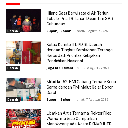
Hilang Saat Berwisata di Air Terjun
Tobelo. Pria 19 Tahun Dicari Tim SAR
Gabungan
Supanji Saban
-
Sabtu, 8 Agustus 2026
Daerah
Ketua Komite III DPD RI: Daerah
dengan Tingkat Kemiskinan Tertinggi
Harus Jadi Prioritas Kebijakan
Pendidikan Nasional
Jaga Melanesia
-
Sabtu, 8 Agustus 2026
Daerah
Milad ke-62: HMI Cabang Ternate Kerja
Sama dengan PMI Malut Gelar Donor
Darah
Supanji Saban
-
Jumat, 7 Agustus 2026
Daerah
Libatkan Artis Ternama, Rektor Filep
Wamafma Siap Gemparkan
Manokwari pada Acara PKKMB IHTP