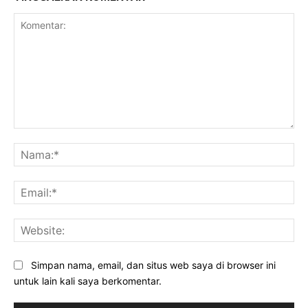
Komentar:
Na
Ema
Web
Simpan nama, email, dan situs web saya di browser ini
untuk lain kali saya berkomentar.