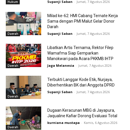
Supanji Saban
-
Jumat, 7 Agustus 2026
Hukum
Milad ke-62: HMI Cabang Ternate Kerja
Sama dengan PMI Malut Gelar Donor
Darah
Supanji Saban
-
Jumat, 7 Agustus 2026
Daerah
Libatkan Artis Ternama, Rektor Filep
Wamafma Siap Gemparkan
Manokwari pada Acara PKKMB IHTP
Jaga Melanesia
-
Jumat, 7 Agustus 2026
Daerah
Terbukti Langgar Kode Etik, Nurjaya,
Diberhentikan BK dari Anggota DPRD
Supanji Saban
-
Jumat, 7 Agustus 2026
Daerah
Dugaan Keracunan MBG di Jayapura,
Jaqualine Kafiar Dorong Evaluasi Total
kurniana mustapa
-
Kamis, 6 Agustus 2026
Daerah