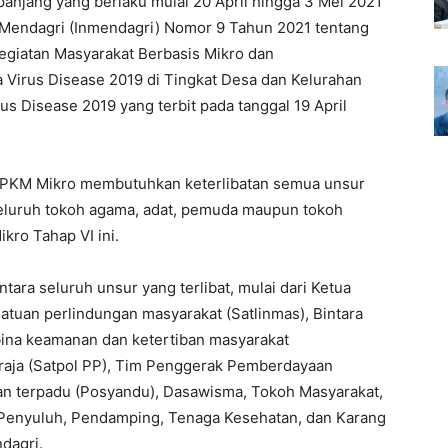
anjang yang berlaku mulai 20 April hingga 3 Mei 2021
i Mendagri (Inmendagri) Nomor 9 Tahun 2021 tentang
giatan Masyarakat Berbasis Mikro dan
irus Disease 2019 di Tingkat Desa dan Kelurahan
s Disease 2019 yang terbit pada tanggal 19 April
 PPKM Mikro membutuhkan keterlibatan semua unsur
seluruh tokoh agama, adat, pemuda maupun tokoh
kro Tahap VI ini.
tara seluruh unsur yang terlibat, mulai dari Ketua
atuan perlindungan masyarakat (Satlinmas), Bintara
ina keamanan dan ketertiban masyarakat
praja (Satpol PP), Tim Penggerak Pemberdayaan
an terpadu (Posyandu), Dasawisma, Tokoh Masyarakat,
Penyuluh, Pendamping, Tenaga Kesehatan, dan Karang
ndagri.