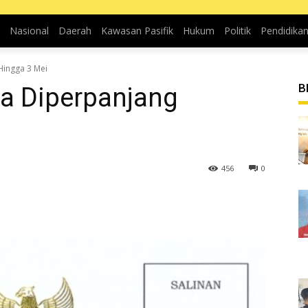
Nasional
Daerah
Kawasan Pasifik
Hukum
Politik
Pendidika
Hingga 3 Mei
B
a Diperpanjang
456
0