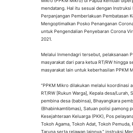
Mikro (PPKM Mikro) di Papua kembali diperp
mendatang. Hal itu sesuai dengan Instruks
Perpanjangan Pemberlakuan Pembatasan Ke
Mengoptimalkan Posko Penanganan Corona V
untuk Pengendalian Penyebaran Corona Viru
2021.
Melalui Inmendagri tersebut, pelaksanaan
masyarakat dari para ketua RT/RW hingga 
masyarakat lain untuk keberhasilan PPKM Mi
“PPKM Mikro dilakukan melalui koordinasi an
RT/RW [Rukun Warga], Kepala desa/Lurah, S
pembina desa (babinsa), Bhayangkara pemb
(Bhabinkamtibmas), Satuan polisi pamong 
Kesejahteraan Keluarga (PKK), Pos pelayan
Tokoh Agama, Tokoh Adat, Tokoh Pemuda, 
Taruna serta relawan lainnya,” instruksi Me