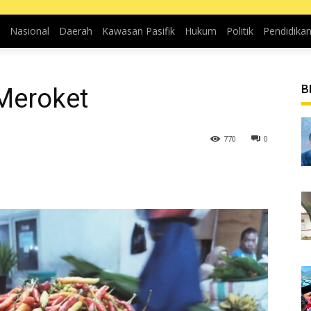
Nasional
Daerah
Kawasan Pasifik
Hukum
Politik
Pendidika
B
Meroket
770
0