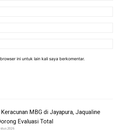
Nama:*
Email:*
Website:
rowser ini untuk lain kali saya berkomentar.
 Keracunan MBG di Jayapura, Jaqualine
Dorong Evaluasi Total
stus 2026