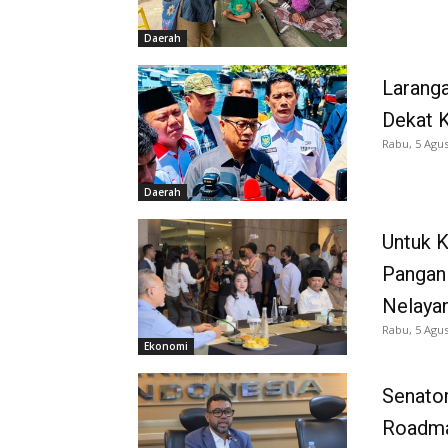
Daerah
Larang
Dekat K
Rabu, 5 Agus
Daerah
Untuk 
Pangan
Nelaya
Rabu, 5 Agus
Ekonomi
Senator
Roadma