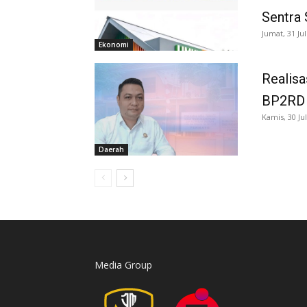
Sentra 
Jumat, 31 Jul
Ekonomi
Realisa
BP2RD S
Kamis, 30 Jul
Daerah
Media Group