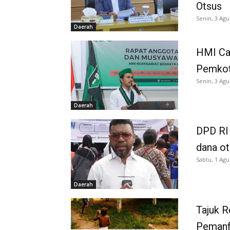
Otsus
Senin, 3 Agu
Daerah
HMI Ca
Pemkot
Senin, 3 Agu
Daerah
DPD RI 
dana o
Sabtu, 1 Agu
Daerah
Tajuk 
Pemanf