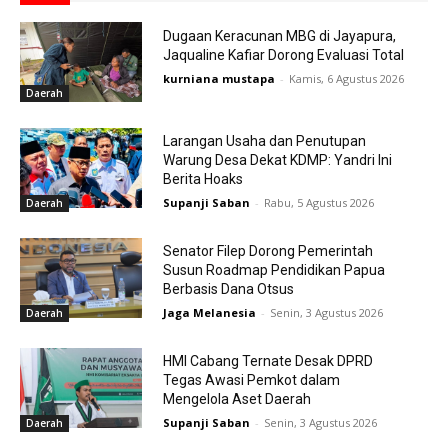
Dugaan Keracunan MBG di Jayapura,
Jaqualine Kafiar Dorong Evaluasi Total
kurniana mustapa
-
Kamis, 6 Agustus 2026
Daerah
Larangan Usaha dan Penutupan
Warung Desa Dekat KDMP: Yandri Ini
Berita Hoaks
Supanji Saban
-
Rabu, 5 Agustus 2026
Daerah
Senator Filep Dorong Pemerintah
Susun Roadmap Pendidikan Papua
Berbasis Dana Otsus
Jaga Melanesia
-
Senin, 3 Agustus 2026
Daerah
HMI Cabang Ternate Desak DPRD
Tegas Awasi Pemkot dalam
Mengelola Aset Daerah
Supanji Saban
-
Senin, 3 Agustus 2026
Daerah