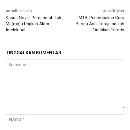
Artikulli paraprak
Artikulli tjetër
Kasus Novel: Pemerintah Tak
IMTB: Penembakan Guru
Ma(mp)u Ungkap Aktor
Beoga Asal Toraja adalah
Intelektual
Tindakan Teroris
TINGGALKAN KOMENTAR
Komentar:
Na