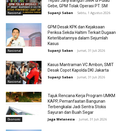
Tepati Janji Bangun SMA di Pulau
Gebe, GPM Tolak Operasi PT. SM
Supanji Saban
-
Sabtu, 1 Agustus 2026
Nasional
GPM Desak KPK dan Kejaksaan
Periksa Sekda Haltim Terkait Dugaan
Keterlibatannya dalam Sejumlah
Kasus
Supanji Saban
-
Jumat, 31 Juli 2026
Nasional
Kasus Mantraman VC Ambon, SMIT
Desak Copot Kapolda DKI Jakarta
Supanji Saban
-
Jumat, 31 Juli 2026
Nasional
Tajuk Rencana Kerja Program UMKM
KAPP, Pemanfaatan Bangunan
Terbengkalai Jadi Sentra Stokis
Sayuran dan Buah Segar
Jaga Melanesia
-
Jumat, 31 Juli 2026
Ekonomi