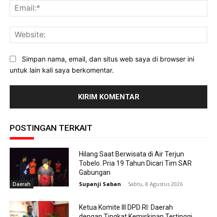
Ema
Web
Simpan nama, email, dan situs web saya di browser ini
untuk lain kali saya berkomentar.
POSTINGAN TERKAIT
Hilang Saat Berwisata di Air Terjun
Tobelo. Pria 19 Tahun Dicari Tim SAR
Gabungan
Supanji Saban
-
Sabtu, 8 Agustus 2026
Daerah
Ketua Komite III DPD RI: Daerah
dengan Tingkat Kemiskinan Tertinggi