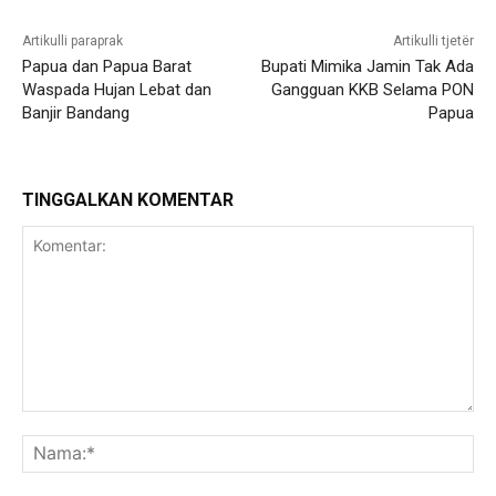
Artikulli paraprak
Artikulli tjetër
Papua dan Papua Barat
Bupati Mimika Jamin Tak Ada
Waspada Hujan Lebat dan
Gangguan KKB Selama PON
Banjir Bandang
Papua
TINGGALKAN KOMENTAR
Komentar:
Na