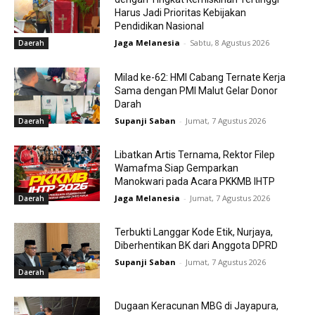
Harus Jadi Prioritas Kebijakan
Pendidikan Nasional
Jaga Melanesia
-
Sabtu, 8 Agustus 2026
Daerah
Milad ke-62: HMI Cabang Ternate Kerja
Sama dengan PMI Malut Gelar Donor
Darah
Supanji Saban
-
Jumat, 7 Agustus 2026
Daerah
Libatkan Artis Ternama, Rektor Filep
Wamafma Siap Gemparkan
Manokwari pada Acara PKKMB IHTP
Jaga Melanesia
-
Jumat, 7 Agustus 2026
Daerah
Terbukti Langgar Kode Etik, Nurjaya,
Diberhentikan BK dari Anggota DPRD
Supanji Saban
-
Jumat, 7 Agustus 2026
Daerah
Dugaan Keracunan MBG di Jayapura,