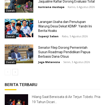
Jaqualine Kafiar Dorong Evaluasi Total
kurniana mustapa
-
Kamis, 6 Agustus 2026
Daerah
Larangan Usaha dan Penutupan
Warung Desa Dekat KDMP: Yandri Ini
Berita Hoaks
Supanji Saban
-
Rabu, 5 Agustus 2026
Daerah
Senator Filep Dorong Pemerintah
Susun Roadmap Pendidikan Papua
Berbasis Dana Otsus
Jaga Melanesia
-
Senin, 3 Agustus 2026
Daerah
BERITA TERBARU
Hilang Saat Berwisata di Air Terjun Tobelo. Pria
19 Tahun Dicari...