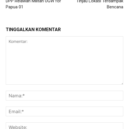
DPP Relawan Militan UGW for
Tinjau Lokasi Terdampak
Papua 01
Bencana
TINGGALKAN KOMENTAR
Komentar:
Na
Ema
Web