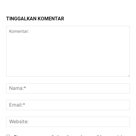
TINGGALKAN KOMENTAR
Komentar:
Na
Ema
Web