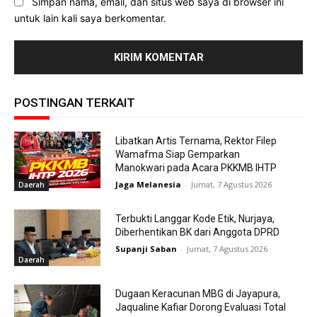
Simpan nama, email, dan situs web saya di browser ini
untuk lain kali saya berkomentar.
POSTINGAN TERKAIT
Libatkan Artis Ternama, Rektor Filep
Wamafma Siap Gemparkan
Manokwari pada Acara PKKMB IHTP
Jaga Melanesia
-
Jumat, 7 Agustus 2026
Daerah
Terbukti Langgar Kode Etik, Nurjaya,
Diberhentikan BK dari Anggota DPRD
Supanji Saban
-
Jumat, 7 Agustus 2026
Daerah
Dugaan Keracunan MBG di Jayapura,
Jaqualine Kafiar Dorong Evaluasi Total