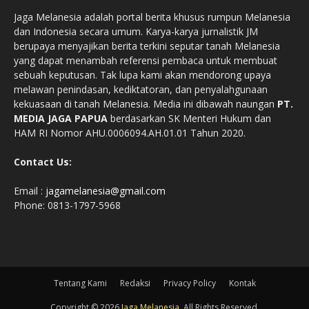
Jaga Melanesia adalah portal berita khusus rumpun Melanesia
dan Indonesia secara umum. Karya-karya jurnalistik JM
berupaya menyajikan berita terkini seputar tanah Melanesia
yang dapat menambah referensi pembaca untuk membuat
sebuah keputusan. Tak lupa kami akan mendorong upaya
melawan penindasan, kediktatoran, dan penyalahgunaan
kekuasaan di tanah Melanesia. Media ini dibawah naungan
PT.
MEDIA JAGA PAPUA
berdasarkan SK Menteri Hukum dan
HAM RI Nomor AHU.0006094.AH.01.01 Tahun 2020.
Contact Us:
Email :
jagamelanesia@gmail.com
Phone: 0813-1797-5968
Tentang Kami
Redaksi
Privacy Policy
Kontak
Copyright © 2026
Jaga Melanesia
. All Rights Reserved.