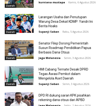
kurniana mustapa
-
Kamis, 6 Agustus 2026
Daerah
Larangan Usaha dan Penutupan
Warung Desa Dekat KDMP: Yandri Ini
Berita Hoaks
Supanji Saban
-
Rabu, 5 Agustus 2026
Daerah
Senator Filep Dorong Pemerintah
Susun Roadmap Pendidikan Papua
Berbasis Dana Otsus
Jaga Melanesia
-
Senin, 3 Agustus 2026
Daerah
HMI Cabang Ternate Desak DPRD
Tegas Awasi Pemkot dalam
Mengelola Aset Daerah
Supanji Saban
-
Senin, 3 Agustus 2026
Daerah
DPD RI dukung saran KPK pisahkan
rekening dana otsus dari APBD
Jaga Melanesia
-
Sabtu, 1 Agustus 2026