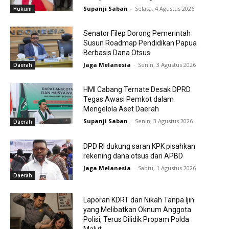
Supanji Saban
-
Selasa, 4 Agustus 2026
Hukum
Senator Filep Dorong Pemerintah
Susun Roadmap Pendidikan Papua
Berbasis Dana Otsus
Jaga Melanesia
-
Senin, 3 Agustus 2026
Daerah
HMI Cabang Ternate Desak DPRD
Tegas Awasi Pemkot dalam
Mengelola Aset Daerah
Supanji Saban
-
Senin, 3 Agustus 2026
Daerah
DPD RI dukung saran KPK pisahkan
rekening dana otsus dari APBD
Jaga Melanesia
-
Sabtu, 1 Agustus 2026
Daerah
Laporan KDRT dan Nikah Tanpa Ijin
yang Melibatkan Oknum Anggota
Polisi, Terus Dilidik Propam Polda