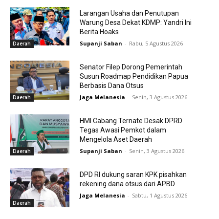
Larangan Usaha dan Penutupan
Warung Desa Dekat KDMP: Yandri Ini
Berita Hoaks
Supanji Saban
-
Rabu, 5 Agustus 2026
Daerah
Senator Filep Dorong Pemerintah
Susun Roadmap Pendidikan Papua
Berbasis Dana Otsus
Jaga Melanesia
-
Senin, 3 Agustus 2026
Daerah
HMI Cabang Ternate Desak DPRD
Tegas Awasi Pemkot dalam
Mengelola Aset Daerah
Supanji Saban
-
Senin, 3 Agustus 2026
Daerah
DPD RI dukung saran KPK pisahkan
rekening dana otsus dari APBD
Jaga Melanesia
-
Sabtu, 1 Agustus 2026
Daerah