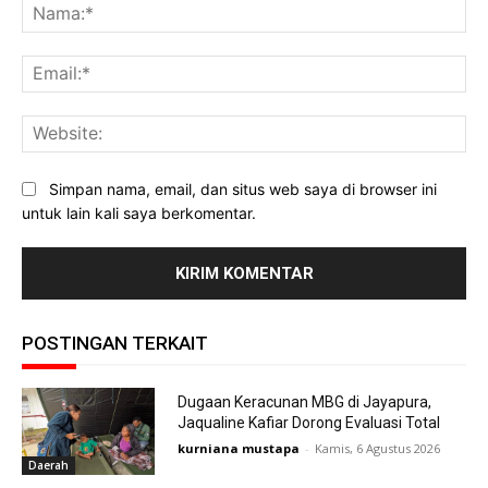
Na
Ema
Web
Simpan nama, email, dan situs web saya di browser ini
untuk lain kali saya berkomentar.
POSTINGAN TERKAIT
Dugaan Keracunan MBG di Jayapura,
Jaqualine Kafiar Dorong Evaluasi Total
kurniana mustapa
-
Kamis, 6 Agustus 2026
Daerah