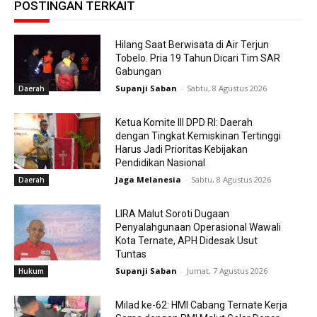
POSTINGAN TERKAIT
Hilang Saat Berwisata di Air Terjun
Tobelo. Pria 19 Tahun Dicari Tim SAR
Gabungan
Supanji Saban
-
Sabtu, 8 Agustus 2026
Daerah
Ketua Komite III DPD RI: Daerah
dengan Tingkat Kemiskinan Tertinggi
Harus Jadi Prioritas Kebijakan
Pendidikan Nasional
Jaga Melanesia
-
Sabtu, 8 Agustus 2026
Daerah
LIRA Malut Soroti Dugaan
Penyalahgunaan Operasional Wawali
Kota Ternate, APH Didesak Usut
Tuntas
Supanji Saban
-
Jumat, 7 Agustus 2026
Hukum
Milad ke-62: HMI Cabang Ternate Kerja