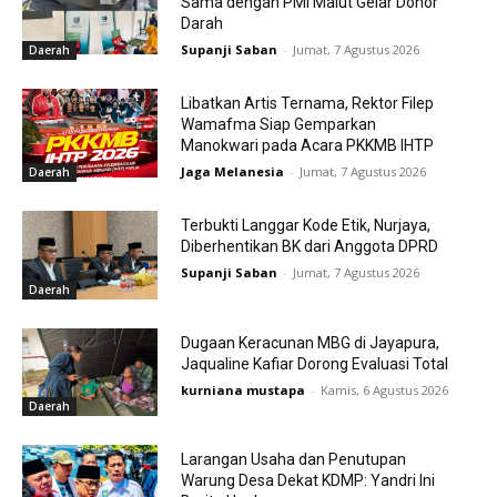
Sama dengan PMI Malut Gelar Donor
Darah
Supanji Saban
-
Jumat, 7 Agustus 2026
Daerah
Libatkan Artis Ternama, Rektor Filep
Wamafma Siap Gemparkan
Manokwari pada Acara PKKMB IHTP
Jaga Melanesia
-
Jumat, 7 Agustus 2026
Daerah
Terbukti Langgar Kode Etik, Nurjaya,
Diberhentikan BK dari Anggota DPRD
Supanji Saban
-
Jumat, 7 Agustus 2026
Daerah
Dugaan Keracunan MBG di Jayapura,
Jaqualine Kafiar Dorong Evaluasi Total
kurniana mustapa
-
Kamis, 6 Agustus 2026
Daerah
Larangan Usaha dan Penutupan
Warung Desa Dekat KDMP: Yandri Ini