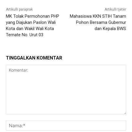
Artikulli paraprak
Artikulli tjetër
MK Tolak Permohonan PHP
Mahasiswa KKN STIH Tanam
yang Diajukan Paslon Wali
Pohon Bersama Gubernur
Kota dan Wakil Wali Kota
dan Kepala BWS
Ternate No. Urut 03
TINGGALKAN KOMENTAR
Komentar:
Na