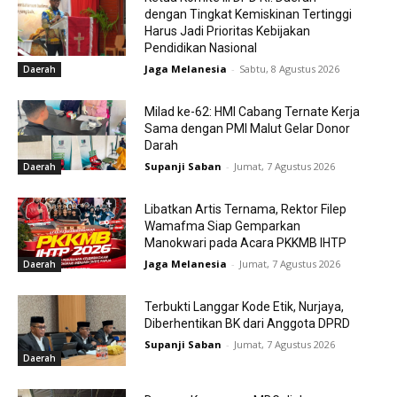
dengan Tingkat Kemiskinan Tertinggi
Harus Jadi Prioritas Kebijakan
Pendidikan Nasional
Jaga Melanesia
-
Sabtu, 8 Agustus 2026
Daerah
Milad ke-62: HMI Cabang Ternate Kerja
Sama dengan PMI Malut Gelar Donor
Darah
Supanji Saban
-
Jumat, 7 Agustus 2026
Daerah
Libatkan Artis Ternama, Rektor Filep
Wamafma Siap Gemparkan
Manokwari pada Acara PKKMB IHTP
Jaga Melanesia
-
Jumat, 7 Agustus 2026
Daerah
Terbukti Langgar Kode Etik, Nurjaya,
Diberhentikan BK dari Anggota DPRD
Supanji Saban
-
Jumat, 7 Agustus 2026
Daerah