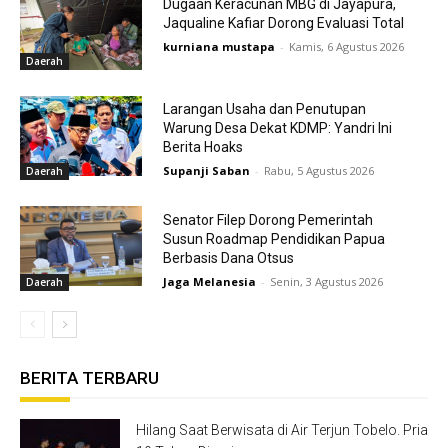
Dugaan Keracunan MBG di Jayapura,
Jaqualine Kafiar Dorong Evaluasi Total
kurniana mustapa
-
Kamis, 6 Agustus 2026
Daerah
Larangan Usaha dan Penutupan
Warung Desa Dekat KDMP: Yandri Ini
Berita Hoaks
Supanji Saban
-
Rabu, 5 Agustus 2026
Daerah
Senator Filep Dorong Pemerintah
Susun Roadmap Pendidikan Papua
Berbasis Dana Otsus
Jaga Melanesia
-
Senin, 3 Agustus 2026
Daerah
BERITA TERBARU
Hilang Saat Berwisata di Air Terjun Tobelo. Pria