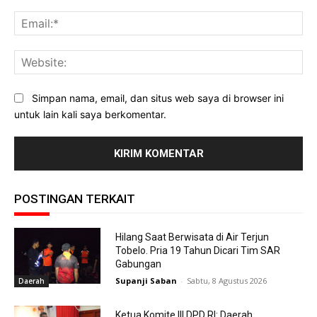
Ema
Web
Simpan nama, email, dan situs web saya di browser ini
untuk lain kali saya berkomentar.
POSTINGAN TERKAIT
Hilang Saat Berwisata di Air Terjun
Tobelo. Pria 19 Tahun Dicari Tim SAR
Gabungan
Supanji Saban
-
Sabtu, 8 Agustus 2026
Daerah
Ketua Komite III DPD RI: Daerah