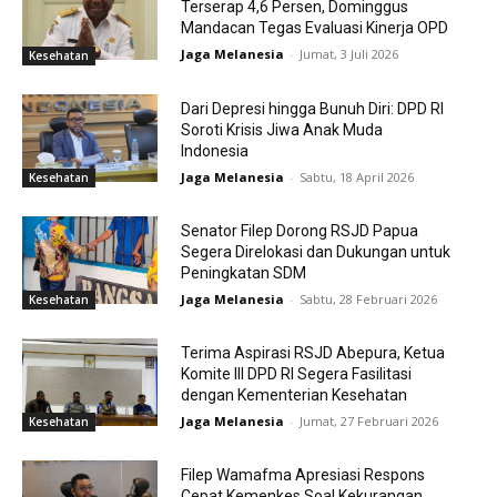
Terserap 4,6 Persen, Dominggus
Mandacan Tegas Evaluasi Kinerja OPD
Jaga Melanesia
-
Jumat, 3 Juli 2026
Kesehatan
Dari Depresi hingga Bunuh Diri: DPD RI
Soroti Krisis Jiwa Anak Muda
Indonesia
Jaga Melanesia
-
Sabtu, 18 April 2026
Kesehatan
Senator Filep Dorong RSJD Papua
Segera Direlokasi dan Dukungan untuk
Peningkatan SDM
Jaga Melanesia
-
Sabtu, 28 Februari 2026
Kesehatan
Terima Aspirasi RSJD Abepura, Ketua
Komite III DPD RI Segera Fasilitasi
dengan Kementerian Kesehatan
Jaga Melanesia
-
Jumat, 27 Februari 2026
Kesehatan
Filep Wamafma Apresiasi Respons
Cepat Kemenkes Soal Kekurangan