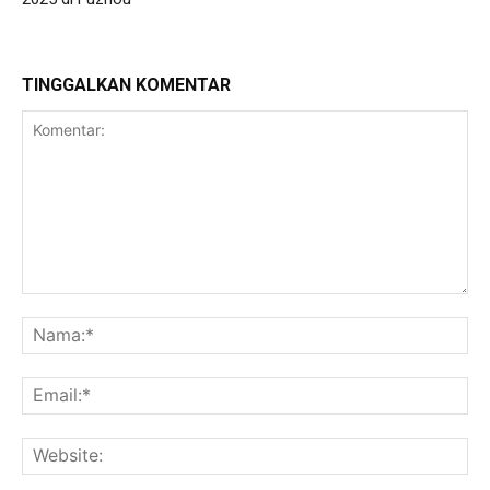
TINGGALKAN KOMENTAR
Komentar:
Na
Ema
Web