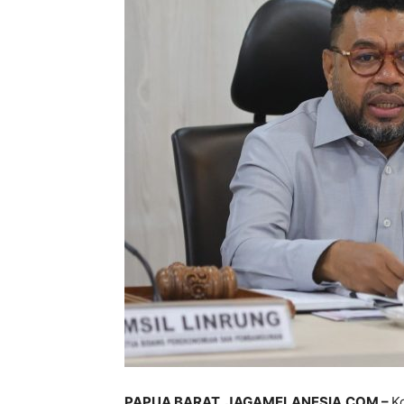
PAPUA BARAT, JAGAMELANESIA.COM –
K