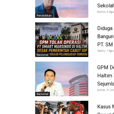
Sekola
Kamis, 6 Agu
Pendidikan
Diduga 
Bangun
PT. SM
Sabtu, 1 Agu
Nasional
GPM De
Haltim 
Sejuml
Jumat, 31 Jul
Nasional
Kasus 