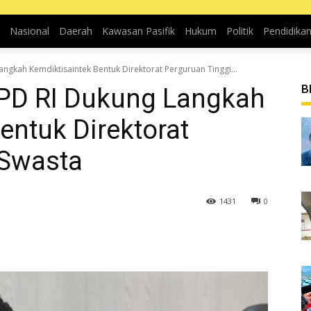
Nasional
Daerah
Kawasan Pasifik
Hukum
Politik
Pendidika
angkah Kemdiktisaintek Bentuk Direktorat Perguruan Tinggi...
B
DPD RI Dukung Langkah
entuk Direktorat
 Swasta
1431
0