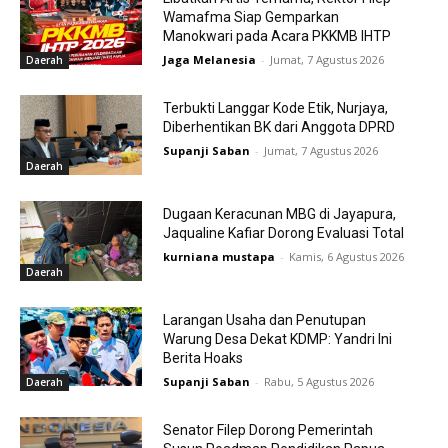
Wamafma Siap Gemparkan
Manokwari pada Acara PKKMB IHTP
Jaga Melanesia
-
Jumat, 7 Agustus 2026
Daerah
Terbukti Langgar Kode Etik, Nurjaya,
Diberhentikan BK dari Anggota DPRD
Supanji Saban
-
Jumat, 7 Agustus 2026
Daerah
Dugaan Keracunan MBG di Jayapura,
Jaqualine Kafiar Dorong Evaluasi Total
kurniana mustapa
-
Kamis, 6 Agustus 2026
Daerah
Larangan Usaha dan Penutupan
Warung Desa Dekat KDMP: Yandri Ini
Berita Hoaks
Supanji Saban
-
Rabu, 5 Agustus 2026
Daerah
Senator Filep Dorong Pemerintah