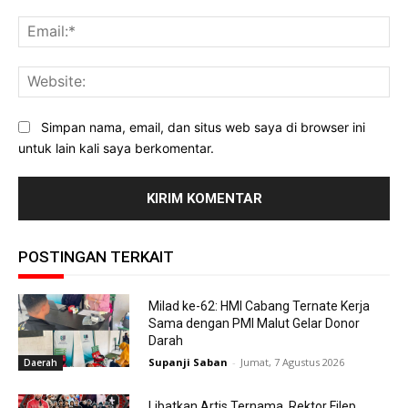
Ema
Web
Simpan nama, email, dan situs web saya di browser ini
untuk lain kali saya berkomentar.
POSTINGAN TERKAIT
Milad ke-62: HMI Cabang Ternate Kerja
Sama dengan PMI Malut Gelar Donor
Darah
Supanji Saban
-
Jumat, 7 Agustus 2026
Daerah
Libatkan Artis Ternama, Rektor Filep