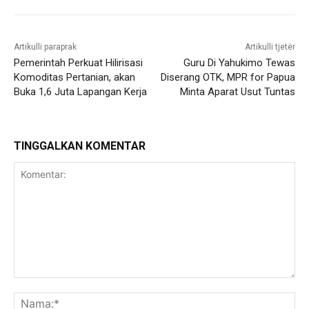
Artikulli paraprak
Artikulli tjetër
Pemerintah Perkuat Hilirisasi
Guru Di Yahukimo Tewas
Komoditas Pertanian, akan
Diserang OTK, MPR for Papua
Buka 1,6 Juta Lapangan Kerja
Minta Aparat Usut Tuntas
TINGGALKAN KOMENTAR
Komentar:
Na