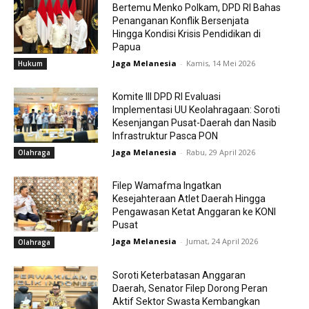
Bertemu Menko Polkam, DPD RI Bahas
Penanganan Konflik Bersenjata
Hingga Kondisi Krisis Pendidikan di
Papua
Jaga Melanesia
-
Kamis, 14 Mei 2026
Hukum
Komite III DPD RI Evaluasi
Implementasi UU Keolahragaan: Soroti
Kesenjangan Pusat-Daerah dan Nasib
Infrastruktur Pasca PON
Jaga Melanesia
-
Rabu, 29 April 2026
Olahraga
Filep Wamafma Ingatkan
Kesejahteraan Atlet Daerah Hingga
Pengawasan Ketat Anggaran ke KONI
Pusat
Jaga Melanesia
-
Jumat, 24 April 2026
Olahraga
Soroti Keterbatasan Anggaran
Daerah, Senator Filep Dorong Peran
Aktif Sektor Swasta Kembangkan