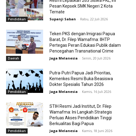
Resmi Lepaskan 263 Siswa PKL, Ini
Pesan Kepsek SMK Negeri 2 Kota
Ternate
Supanji Saban
-
Rabu, 22 Juli 2026
Pendidikan
Teken PKS dengan Imigrasi Papua
Barat, Dr. Filep Wamafma: IIHTP
Pertegas Peran Edukasi Publik dalam
Pencegahan Transnational Crime
Jaga Melanesia
-
Senin, 20 Juli 2026
Daerah
Putra-Putri Papua Jadi Prioritas,
Kemenkes Resmi Buka Beasiswa
Dokter Spesialis Tahun 2026
Jaga Melanesia
-
Kamis, 16 Juli 2026
Pendidikan
STIH Resmi Jadi Institut, Dr. Filep
Wamafma: Ini Langkah Strategis
Perluas Akses Pendidikan Tinggi
Berkualitas Bagi Papua
Jaga Melanesia
-
Kamis, 18 Juni 2026
Pendidikan