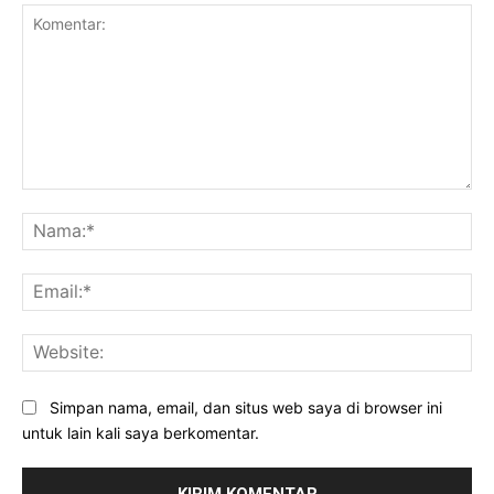
Komentar:
Na
Ema
Web
Simpan nama, email, dan situs web saya di browser ini
untuk lain kali saya berkomentar.