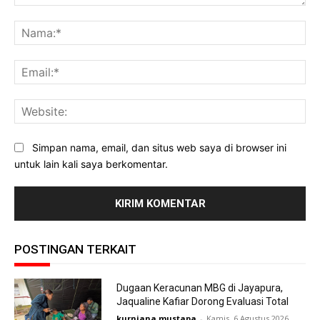
Komentar:
Na
Ema
Web
Simpan nama, email, dan situs web saya di browser ini
untuk lain kali saya berkomentar.
POSTINGAN TERKAIT
Dugaan Keracunan MBG di Jayapura,
Jaqualine Kafiar Dorong Evaluasi Total
kurniana mustapa
-
Kamis, 6 Agustus 2026