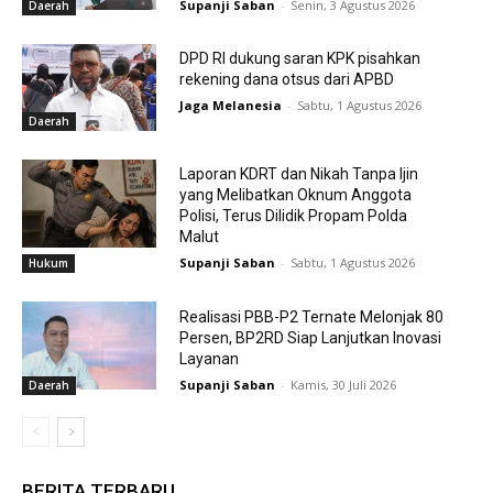
Supanji Saban
-
Senin, 3 Agustus 2026
Daerah
DPD RI dukung saran KPK pisahkan
rekening dana otsus dari APBD
Jaga Melanesia
-
Sabtu, 1 Agustus 2026
Daerah
Laporan KDRT dan Nikah Tanpa Ijin
yang Melibatkan Oknum Anggota
Polisi, Terus Dilidik Propam Polda
Malut
Supanji Saban
-
Sabtu, 1 Agustus 2026
Hukum
Realisasi PBB-P2 Ternate Melonjak 80
Persen, BP2RD Siap Lanjutkan Inovasi
Layanan
Supanji Saban
-
Kamis, 30 Juli 2026
Daerah
BERITA TERBARU