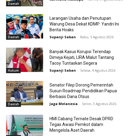
Daerah
Larangan Usaha dan Penutupan
Warung Desa Dekat KDMP: Yandri Ini
Berita Hoaks
Supanji Saban
-
Rabu, 5 Agustus 2026
Daerah
Banyak Kasus Korupsi Terendap
Dimeja Kejati, LIRA Malut Tantang
Tacoy Tuntaskan Segera
Supanji Saban
-
Selasa, 4 Agustus 2026
Hukum
Senator Filep Dorong Pemerintah
Susun Roadmap Pendidikan Papua
Berbasis Dana Otsus
Jaga Melanesia
-
Senin, 3 Agustus 2026
Daerah
HMI Cabang Ternate Desak DPRD
Tegas Awasi Pemkot dalam
Mengelola Aset Daerah