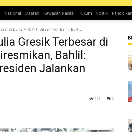
Nasional
Daerah
Kawasan Pasifik
Hukum
Politik
Pendidika
ar di Dunia Milik PTFI Diresmikan, Bahlil: Bukti...
B
ia Gresik Terbesar di
iresmikan, Bahlil:
residen Jalankan
927
0