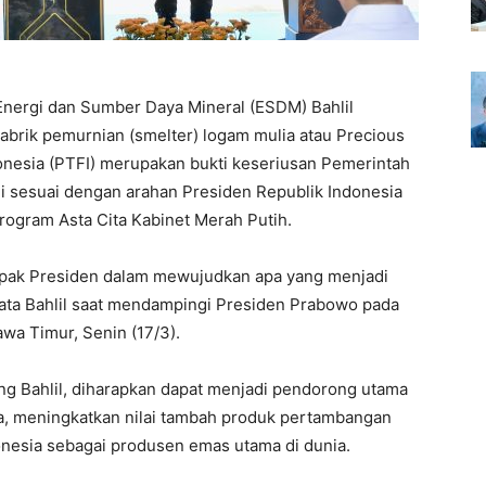
Energi dan Sumber Daya Mineral (ESDM) Bahlil
brik pemurnian (smelter) logam mulia atau Precious
donesia (PTFI) merupakan bukti keseriusan Pemerintah
ni sesuai dengan arahan Presiden Republik Indonesia
ogram Asta Cita Kabinet Merah Putih.
Bapak Presiden dalam mewujudkan apa yang menjadi
” kata Bahlil saat mendampingi Presiden Prabowo pada
awa Timur, Senin (17/3).
ng Bahlil, diharapkan dapat menjadi pendorong utama
sia, meningkatkan nilai tambah produk pertambangan
onesia sebagai produsen emas utama di dunia.