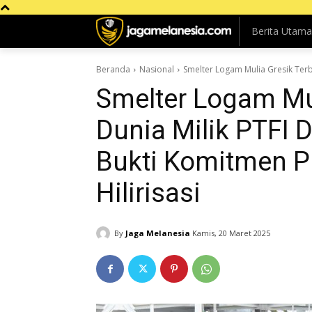
Berita Utama
Beranda
Nasional
Smelter Logam Mulia Gresik Terbes
Smelter Logam Mul
Dunia Milik PTFI D
Bukti Komitmen P
Hilirisasi
By
Jaga Melanesia
Kamis, 20 Maret 2025