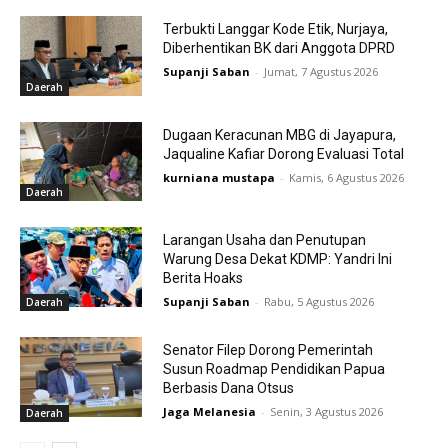
Terbukti Langgar Kode Etik, Nurjaya,
Diberhentikan BK dari Anggota DPRD
Supanji Saban
-
Jumat, 7 Agustus 2026
Daerah
Dugaan Keracunan MBG di Jayapura,
Jaqualine Kafiar Dorong Evaluasi Total
kurniana mustapa
-
Kamis, 6 Agustus 2026
Daerah
Larangan Usaha dan Penutupan
Warung Desa Dekat KDMP: Yandri Ini
Berita Hoaks
Supanji Saban
-
Rabu, 5 Agustus 2026
Daerah
Senator Filep Dorong Pemerintah
Susun Roadmap Pendidikan Papua
Berbasis Dana Otsus
Jaga Melanesia
-
Senin, 3 Agustus 2026
Daerah