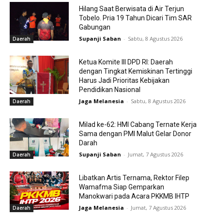
Hilang Saat Berwisata di Air Terjun
Tobelo. Pria 19 Tahun Dicari Tim SAR
Gabungan
Supanji Saban
-
Sabtu, 8 Agustus 2026
Daerah
Ketua Komite III DPD RI: Daerah
dengan Tingkat Kemiskinan Tertinggi
Harus Jadi Prioritas Kebijakan
Pendidikan Nasional
Jaga Melanesia
-
Sabtu, 8 Agustus 2026
Daerah
Milad ke-62: HMI Cabang Ternate Kerja
Sama dengan PMI Malut Gelar Donor
Darah
Supanji Saban
-
Jumat, 7 Agustus 2026
Daerah
Libatkan Artis Ternama, Rektor Filep
Wamafma Siap Gemparkan
Manokwari pada Acara PKKMB IHTP
Jaga Melanesia
-
Jumat, 7 Agustus 2026
Daerah