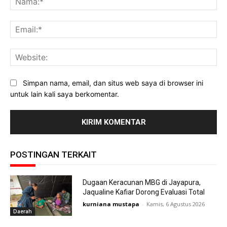
Ema
Web
Simpan nama, email, dan situs web saya di browser ini
untuk lain kali saya berkomentar.
POSTINGAN TERKAIT
Dugaan Keracunan MBG di Jayapura,
Jaqualine Kafiar Dorong Evaluasi Total
kurniana mustapa
-
Kamis, 6 Agustus 2026
Daerah