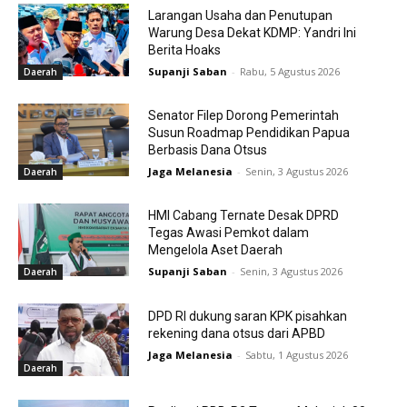
Larangan Usaha dan Penutupan
Warung Desa Dekat KDMP: Yandri Ini
Berita Hoaks
Supanji Saban
-
Rabu, 5 Agustus 2026
Daerah
Senator Filep Dorong Pemerintah
Susun Roadmap Pendidikan Papua
Berbasis Dana Otsus
Jaga Melanesia
-
Senin, 3 Agustus 2026
Daerah
HMI Cabang Ternate Desak DPRD
Tegas Awasi Pemkot dalam
Mengelola Aset Daerah
Supanji Saban
-
Senin, 3 Agustus 2026
Daerah
DPD RI dukung saran KPK pisahkan
rekening dana otsus dari APBD
Jaga Melanesia
-
Sabtu, 1 Agustus 2026
Daerah