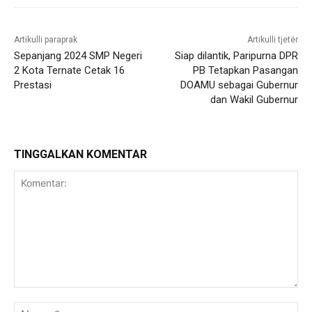
Artikulli paraprak
Artikulli tjetër
Sepanjang 2024 SMP Negeri
Siap dilantik, Paripurna DPR
2 Kota Ternate Cetak 16
PB Tetapkan Pasangan
Prestasi
DOAMU sebagai Gubernur
dan Wakil Gubernur
TINGGALKAN KOMENTAR
Komentar:
Na