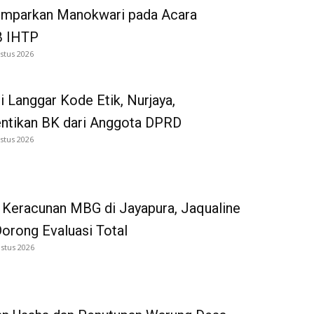
emparkan Manokwari pada Acara
 IHTP
stus 2026
i Langgar Kode Etik, Nurjaya,
entikan BK dari Anggota DPRD
stus 2026
 Keracunan MBG di Jayapura, Jaqualine
Dorong Evaluasi Total
stus 2026