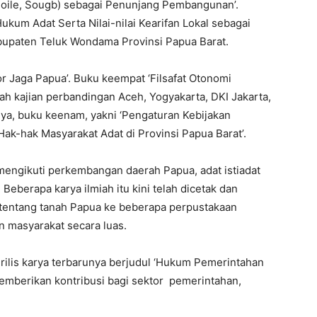
Moile, Sougb) sebagai Penunjang Pembangunan’.
ukum Adat Serta Nilai-nilai Kearifan Lokal sebagai
paten Teluk Wondama Provinsi Papua Barat.
tor Jaga Papua’. Buku keempat ‘Filsafat Otonomi
h kajian perbandingan Aceh, Yogyakarta, DKI Jakarta,
tnya, buku keenam, yakni ‘Pengaturan Kebijakan
ak-hak Masyarakat Adat di Provinsi Papua Barat’.
mengikuti perkembangan daerah Papua, adat istiadat
eberapa karya ilmiah itu kini telah dicetak dan
i tentang tanah Papua ke beberapa perpustakaan
n masyarakat secara luas.
rilis karya terbarunya berjudul ‘Hukum Pemerintahan
memberikan kontribusi bagi sektor pemerintahan,