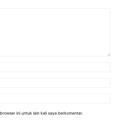
Nama:*
Email:*
Website:
rowser ini untuk lain kali saya berkomentar.