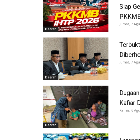
Siap G
PKKMB
Jumat, 7 Agu
Daerah
Terbukt
Diberh
Jumat, 7 Agu
Daerah
Dugaan
Kafiar 
Kamis, 6 Agu
Daerah