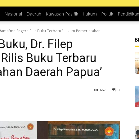
Nasional
Daerah
Kawasan Pasifik
Hukum
Politik
Pendidika
 Wamafma Segera Rilis Buku Terbaru ‘Hukum Pemerintahan...
B
uku, Dr. Filep
ilis Buku Terbaru
han Daerah Papua’
667
0